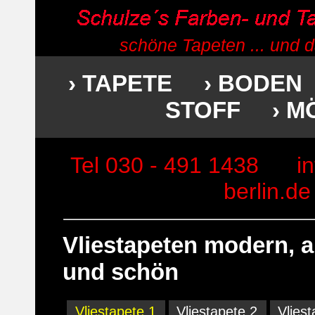
schöne Tapeten ... und 
› TAPETE
› BODEN
STOFF
› M
Tel 030 - 491 1438
i
berlin.de
Vliestapeten modern, a
und schön
Vliestapete 1
Vliestapete 2
Vlies