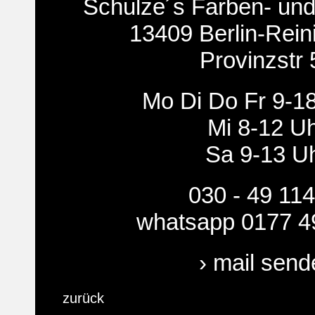
Schulze´s Farben- un
13409 Berlin-Rein
Provinzstr 
Mo Di Do Fr 9-1
Mi 8-12 U
Sa 9-13 U
030 - 49 114
whatsapp 0177 4
› mail send
zurück