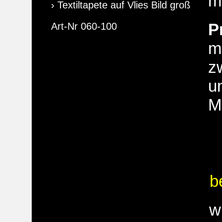
m
› Textiltapete auf Vlies Bild groß
P
Art-Nr 060-100
m
z
u
M
b
w