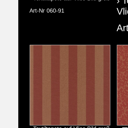
› T
Vl
Art-Nr 060-91
Ar