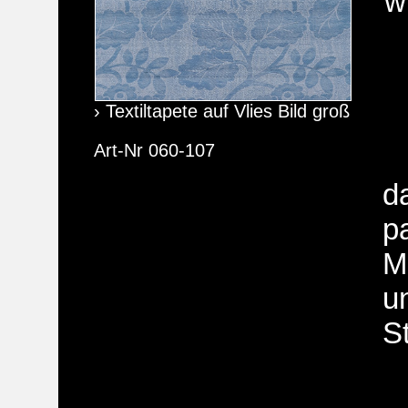
w
› Textiltapete auf Vlies Bild groß
Art-Nr 060-107
d
p
M
u
St