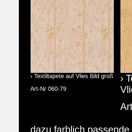
› Textiltapete auf Vlies Bild groß
› T
Vl
Art-Nr 060-79
Ar
dazu farblich passende 