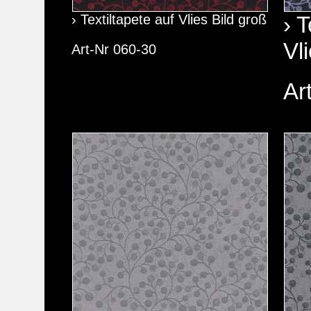
› Textiltapete auf Vlies Bild groß
› T
Vl
Art-Nr 060-30
Ar