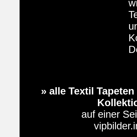
wi
T
u
K
D
» alle Textil Tapete
Kollekti
auf einer Sei
vipbilder.