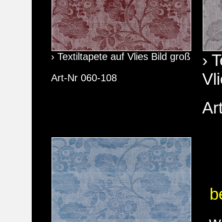
› Textiltapete auf Vlies Bild groß
› T
Vl
Art-Nr 060-108
Ar
b