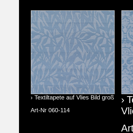
› Textiltapete auf Vlies Bild groß
› T
Vl
Art-Nr 060-114
Ar