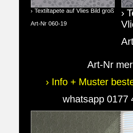
› Textiltapete auf Vlies Bild groß
› T
Vl
Art-Nr 060-19
Ar
Art-Nr me
› Info + Muster best
whatsapp 0177 