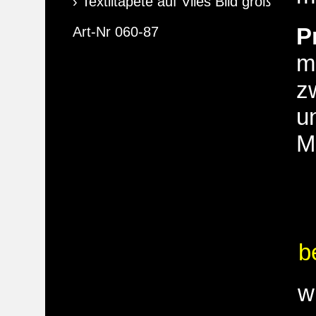
› Textiltapete auf Vlies Bild groß
P
Art-Nr 060-87
m
z
u
M
b
w