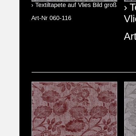
› Textiltapete auf Vlies Bild groß
› T
Vl
Art-Nr 060-116
Ar