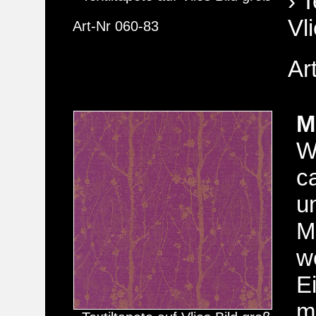
› T
Vl
Art-Nr 060-83
Ar
M
W
c
u
M
w
E
m