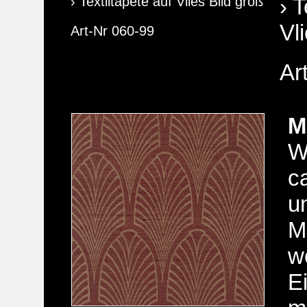
› Textiltapete auf Vlies Bild groß
› T
Vl
Art-Nr 060-99
Ar
M
W
c
u
M
w
E