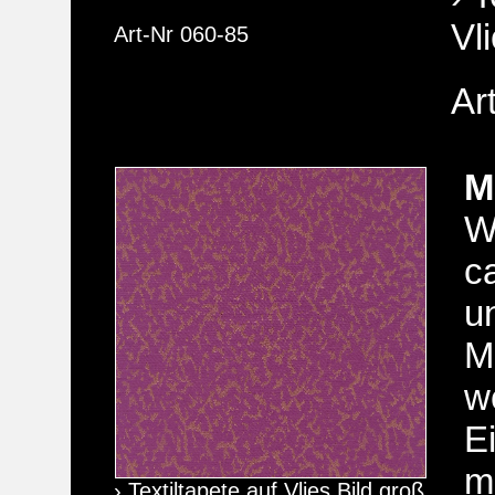
Vl
Art-Nr 060-85
Ar
M
W
c
u
M
w
E
m
› Textiltapete auf Vlies Bild groß