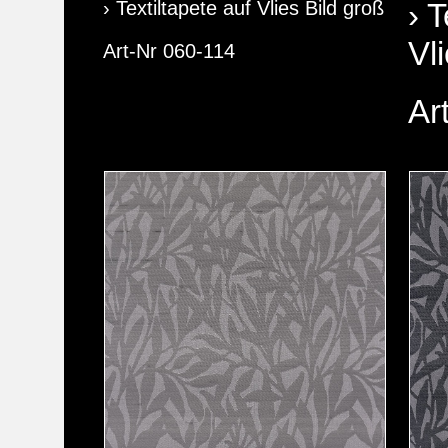
› Textiltapete auf Vlies Bild groß
› T
Vl
Art-Nr 060-114
Ar