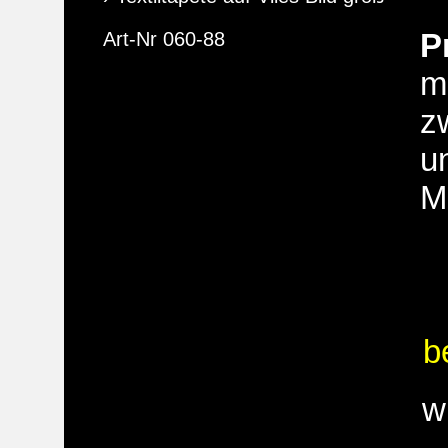
P
Art-Nr 060-88
m
z
u
M
b
w