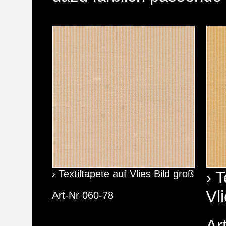
› Textiltapete auf Vlies Bild groß
› T
Vl
Art-Nr 060-78
Ar