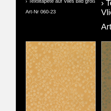
› Textiltapete auf Vlies Bild groß
› T
Vl
Art-Nr 060-23
Ar