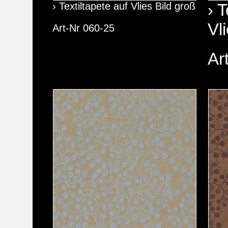
› Textiltapete auf Vlies Bild groß
› T
Vl
Art-Nr 060-25
Ar