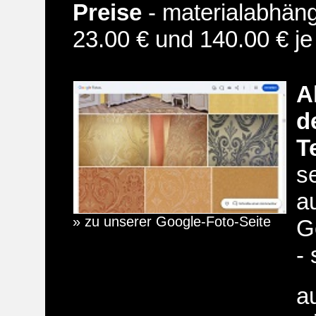
Preise
- materialabhän
23.00 € und 140.00 € je
A
d
T
s
a
» zu unserer Google-Foto-Seite
G
- 
a