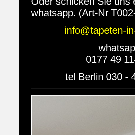
Oder schicken Sie uns 
whatsapp. (Art-Nr T002
info@tapeten-in
whatsa
0177 49 11
tel Berlin 030 -