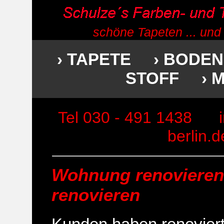
schöne Tapeten ... und
› TAPETE
› BODEN
STOFF
› 
Tel 030 - 491 1438
berlin.d
Wohnung renovieren
renovieren