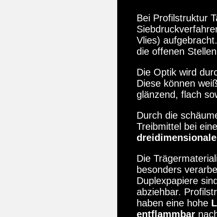
Bei Profilstruktur
Siebdruckverfahren
Vlies) aufgebracht.
die offenen Stelle
Die Optik wird dur
Diese können weiß
glänzend, flach s
Durch die schäumen
Treibmittel bei ei
dreidimensionale,
Die Trägermaterial
besonders verarbei
Duplexpapiere sind
abziehbar. Profils
haben eine hohe
L
entflammbar
nach