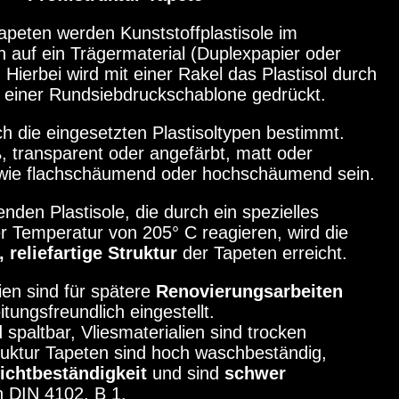
 Tapeten werden Kunststoffplastisole im
 auf ein Trägermaterial (Duplexpapier oder
 Hierbei wird mit einer Rakel das Plastisol durch
n einer Rundsiebdruckschablone gedrückt.
ch die eingesetzten Plastisoltypen bestimmt.
, transparent oder angefärbt, matt oder
owie flachschäumend oder hochschäumend sein.
den Plastisole, die durch ein spezielles
ner Temperatur von 205° C reagieren, wird die
 reliefartige Struktur
der Tapeten erreicht.
ien sind für spätere
Renovierungsarbeiten
tungsfreundlich eingestellt.
 spaltbar, Vliesmaterialien sind trocken
truktur Tapeten sind hoch waschbeständig,
ichtbeständigkeit
und sind
schwer
 DIN 4102, B 1.