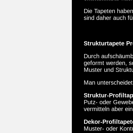
Die Tapeten haben
sind daher auch f
Strukturtapete Pr
Durch aufschäumba
geformt werden, s
Muster und Strukt
Man unterscheidet
Struktur-Profilta
Putz- oder Gewebe-
vermitteln aber e
Dekor-Profiltape
Muster- oder Kontu