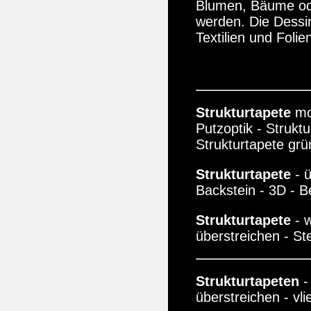
Blumen, Bäume od
werden. Die Dessin
Textilien und Folie
Strukturtapete
mod
Putzoptik - Strukt
Strukturtapete grü
Strukturtapete
- ü
Backstein - 3D - B
Strukturtapete
- w
überstreichen - Ste
Strukturtapeten
-
überstreichen - vli