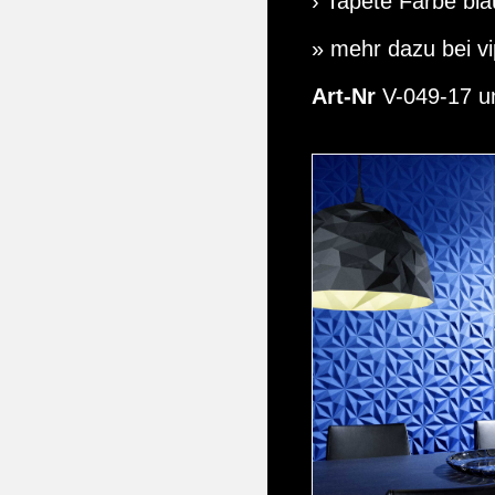
› Tapete Farbe bla
» mehr dazu bei v
Art-Nr
V-049-17 u