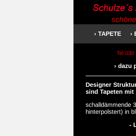
schöne
› TAPETE
›
Tel 030
› dazu
Designer Struktur
sind Tapeten mit
schalldämmende 3
hinterpolstert) in
- 