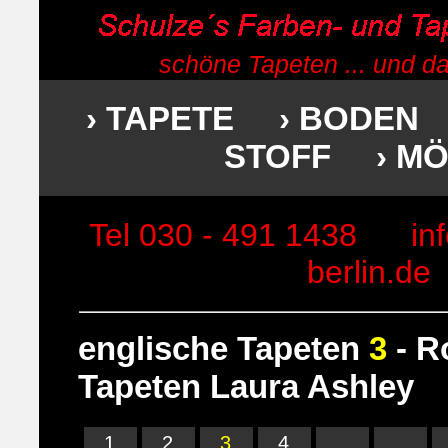
schöne Tapeten ... und d
› TAPETE
› BODEN
STOFF
› M
Tel 030 - 491 1438
in
berlin.de
englische Tapeten
3
- R
Tapeten Laura Ashley
1
2
3
4