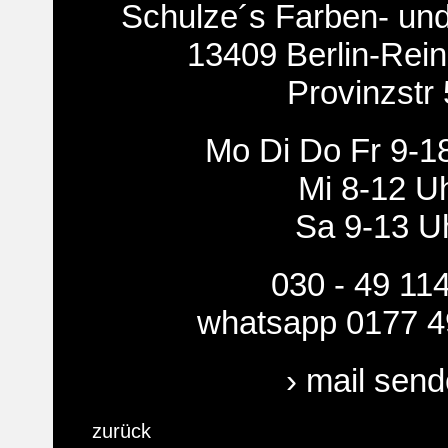
Schulze´s Farben- un
13409 Berlin-Rein
Provinzstr
Mo Di Do Fr 9-1
Mi 8-12 U
Sa 9-13 U
030 - 49 11
whatsapp 0177 4
› mail sen
zurück