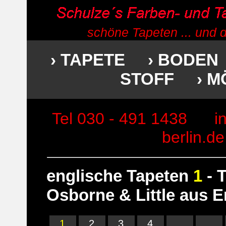
schöne Tapeten ... und 
› TAPETE
› BODEN
STOFF
› 
Tel 030 - 491 1438
i
berlin.de
englische Tapeten
1
- 
Osborne & Little aus 
1
2
3
4