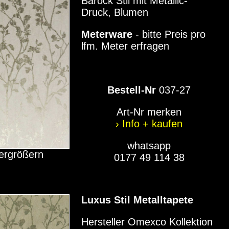
Barock Stil mit Metallic-
Druck, Blumen
Meterware
- bitte Preis pro
lfm. Meter erfragen
Bestell-Nr
037-27
Art-Nr merken
› Info + kaufen
whatsapp
vergrößern
0177 49 114 38
Luxus Stil Metalltapete
Hersteller Omexco Kollektion