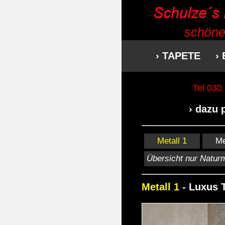
schöne
› TAPETE
›
Tel 030
› dazu
Metall 1
Me
Übersicht nur Naturm
Metall 1
- Luxus 