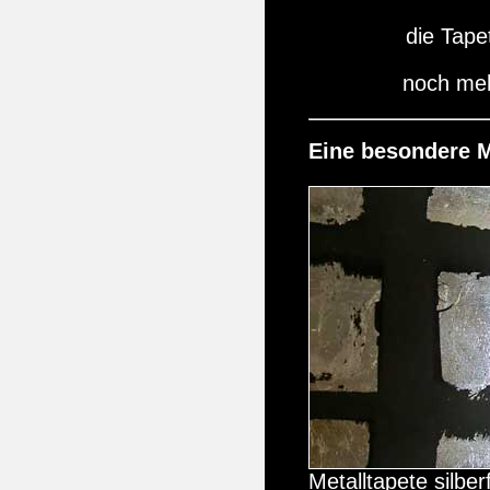
die Tap
noch me
Eine besondere M
Metalltapete silbe