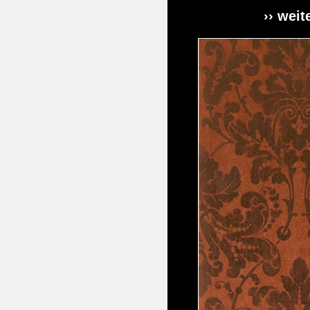
›› weit