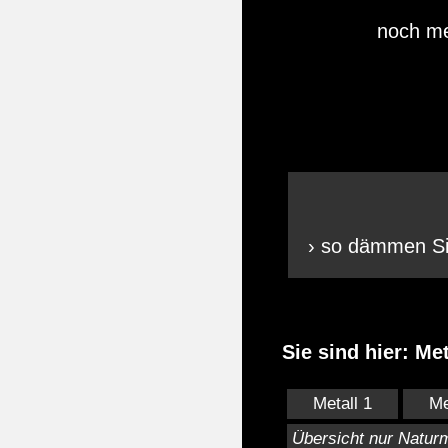
noch me
› so dämmen Si
Sie sind hier: Me
Metall 1
Me
Übersicht nur Naturm