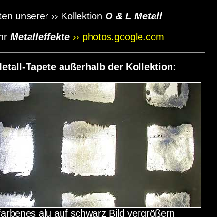
eten unserer
›› Kollektion
O & L Metall
hr
Metalleffekte
›› photos.google.com
etall-Tapete außerhalb der Kollektion:
rfarbenes alu auf schwarz Bild vergrößern