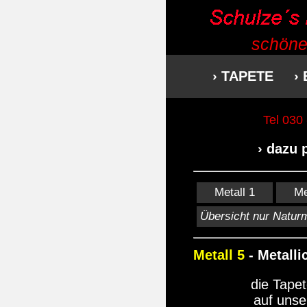
schöne
› TAPETE
›
Tel 030
› dazu
Metall 1
Me
Übersicht nur Naturm
Metall 5
- Metalli
die Tape
auf uns