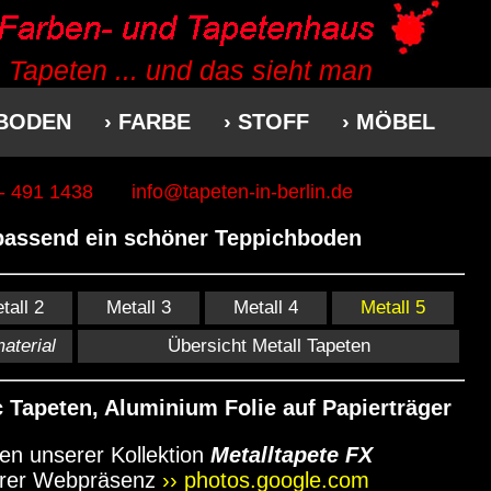
 Tapeten ... und das sieht man
 BODEN
› FARBE
› STOFF
› MÖBEL
 - 491 1438
info@tapeten-in-berlin.de
 passend ein schöner Teppichboden
tall 2
Metall 3
Metall 4
Metall 5
aterial
Übersicht Metall Tapeten
c Tapeten, Aluminium Folie auf Papierträger
ten unserer Kollektion
Metalltapete FX
erer Webpräsenz
›› photos.google.com