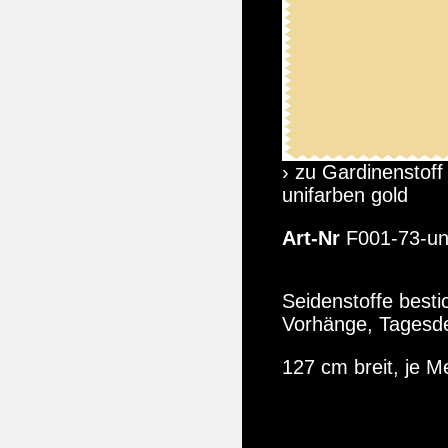
› zu Gardinenstoff
unifarben gold
Art-Nr
F001-73-un
Seidenstoffe besti
Vorhänge, Tagesd
127 cm breit, je M