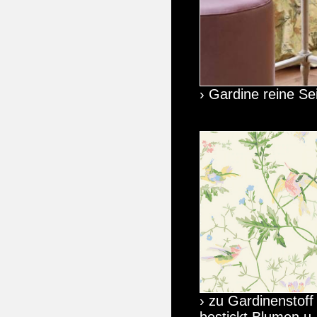
› Gardine reine Sei
› zu Gardinenstoff
bestickt Blumen u.