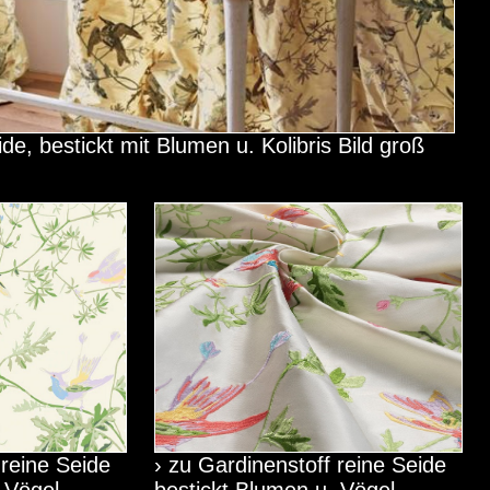
de, bestickt mit Blumen u. Kolibris Bild groß
 reine Seide
› zu Gardinenstoff reine Seide
 Vögel
bestickt Blumen u. Vögel