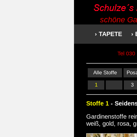
schöne Gar
› TAPETE
›
Tel 030
Alle Stoffe
Pos
1
3
Stoffe 1
- Seiden
Gardinenstoffe rei
weiß, gold, rosa, g