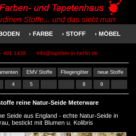
dinen Stoffe... und das sieht man
 BODEN
› FARBE
› STOFF
› MÖBEL
 - 491 1438
info@tapeten-in-berlin.de
amenten
EMV Stoffe
Fliegengitter
neue Stoffe
4
5
8
9
stoffe reine Natur-Seide Meterware
ne Seide aus England - echte Natur-Seide in
rau, bestickt mit Blumen u. Kolibris