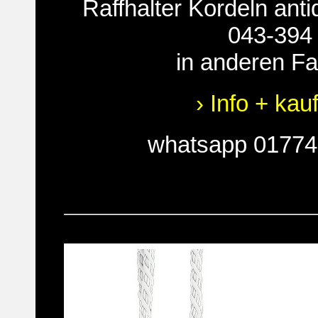
Raffhalter Kordeln anti
043-394
in anderen F
› Info + kau
whatsapp 0177