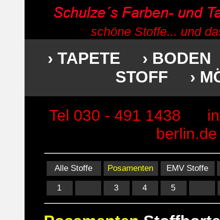
schöne Stoffe... und d
› TAPETE
› BODEN
STOFF
› M
Tel 030 - 491 1438
i
berlin.de
Alle Stoffe
Posamenten
EMV Stoffe
1
3
4
5