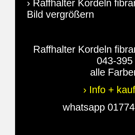
› Raffhalter Kordeln fibr
Bild vergrößern
Raffhalter Kordeln fibr
043-395
alle Farbe
› Info + kau
whatsapp 0177