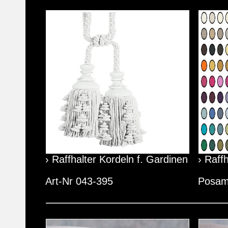
› Raffhalter Kordeln f. Gardinen
› Raff
Art-Nr 043-395
Posam