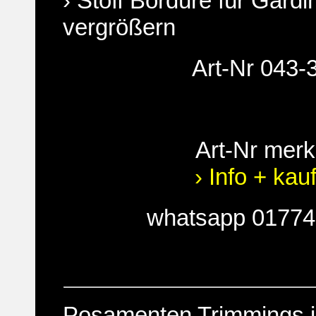
› Stoff Bordüre für Gardi
vergrößern
Art-Nr 043-
Art-Nr mer
› Info + kau
whatsapp 0177
Posamenten Trimmings in