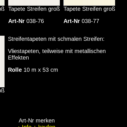
oß
Tapete Streifen groß
Tapete Streifen groß
Art-Nr
038-76
Art-Nr
038-77
Streifentapeten mit schmalen Streifen:
Vliestapeten, teilweise mit metallischen
Effekten
Rolle
10 m x 53 cm
oß
Art-Nr merken
› Info + kaufen