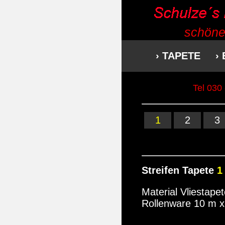
schöne
› TAPETE
›
Tel 030
1
2
3
Streifen Tapete
1
Material Vliestapet
Rollenware 10 m 