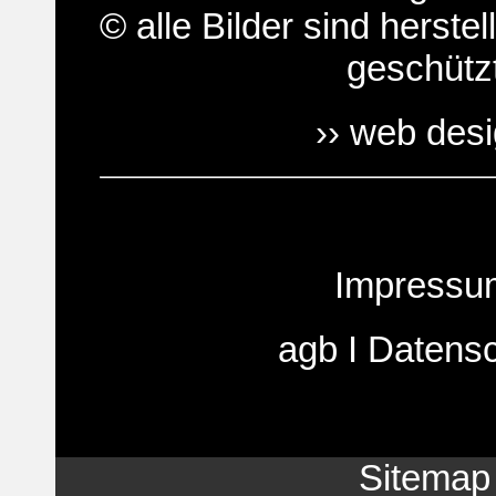
© alle Bilder sind herstel
geschütz
›› web des
Impressu
agb
I
Datens
Sitemap