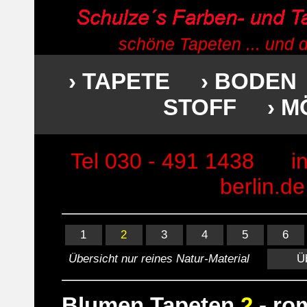
schöne Tapeten ... und 
› TAPETE
› BODEN
STOFF
› 
Tel 030 - 491 1438
i
berlin.de
1
2
3
4
5
6
Übersicht nur reines Natur-Material
Ü
Blumen Tapeten
2
- ro