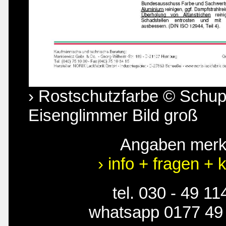
› Rostschutzfarbe © Schu
Eisenglimmer Bild groß
Angaben mer
› info + fragen + 
tel. 030 - 49 11
whatsapp 0177 49