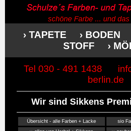
schöne Farbe ... und das
› TAPETE
› BODEN
STOFF
› MÖ
Tel 030 - 491 1438
in
berlin.de
Wir sind Sikkens Prem
Übersicht - alle Farben + Lacke
sio F