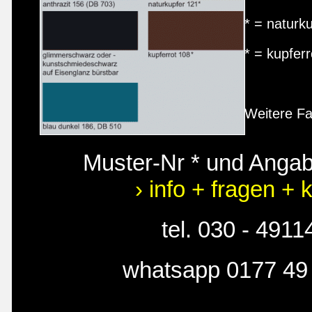
* = naturk
* = kupfer
Weitere Fa
Muster-Nr * und Anga
› info + fragen + 
tel. 030 - 491
whatsapp 0177 49