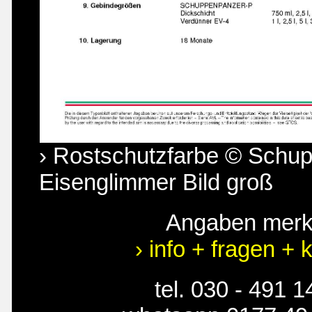
› Rostschutzfarbe © Schu
Eisenglimmer Bild groß
Angaben mer
› info + fragen + 
tel. 030 - 491 1