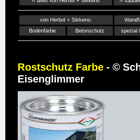
›› alles von Herbol + Sikkens
›› sauber
von Herbol + Sikkens:
Wandf
Bodenfarbe
Betonschutz
spezial
Rostschutz Farbe
- © Sc
Eisenglimmer