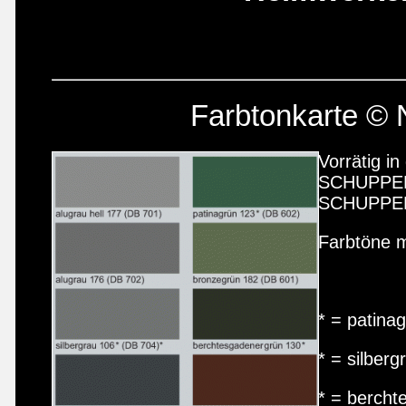
Farbtonkarte © 
Vorrätig i
SCHUPPE
SCHUPPE
Farbtöne m
* = patina
* = silber
* = bercht