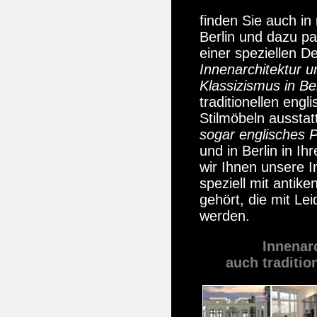
finden Sie auch in
Berlin und dazu p
einer speziellen De
Innenarchitektur u
Klassizismus in Be
traditionellen eng
Stilmöbeln aussta
sogar englisches P
und in Berlin in 
wir Ihnen unsere I
speziell mit antik
gehört, die mit Le
werden.
Innenar
auch traditio