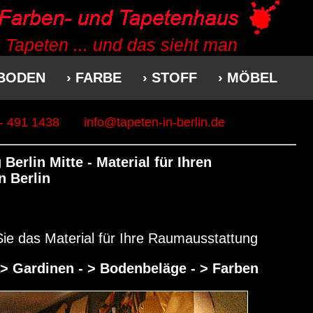
 Tapeten ... und das sieht man
 BODEN
› FARBE
› STOFF
› MÖBEL
 - 491 1438
info@tapeten-in-berlin.de
 Berlin
Mitte - Material für Ihren
n Berlin
Sie das Material für Ihre Raumausstattung
> Gardinen
-
> Bodenbeläge
-
> Farben