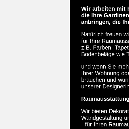
Wir arbeiten mit
die Ihre Gardine
anbringen, die Ih
Natürlich freuen w
für Ihre Raumausst
z.B. Farben, Tapet
Bodenbeläge wie T
und wenn Sie me
Ihrer Wohnung
ode
brauchen und wüns
unserer
Designerin
Raumausstattung
Wir bieten Dekorat
Wandgestaltung un
- für Ihren
Raumaus