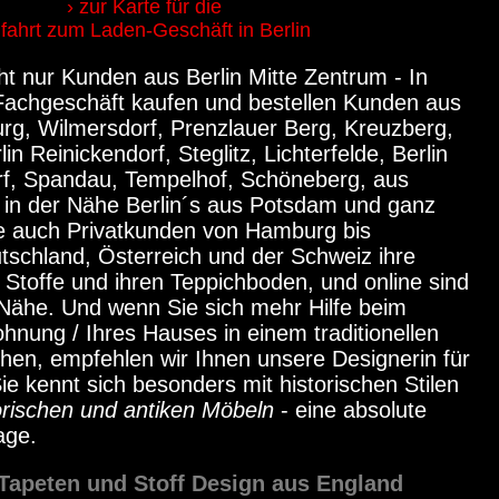
› zur Karte für die
fahrt zum Laden-Geschäft in Berlin
ht nur Kunden aus Berlin Mitte Zentrum - In
Fachgeschäft kaufen und bestellen Kunden aus
urg, Wilmersdorf
, Prenzlauer Berg, Kreuzberg,
in Reinickendorf, Steglitz, Lichterfelde, Berlin
f, Spandau, Tempelhof, Schöneberg, aus
 in der Nähe Berlin´s aus Potsdam und ganz
e auch Privatkunden von Hamburg bis
schland, Österreich und der Schweiz ihre
Stoffe und ihren Teppichboden, und online sind
 Nähe. Und wenn Sie sich mehr Hilfe beim
hnung / Ihres Hauses in einem traditionellen
schen, empfehlen wir Ihnen unsere
Designerin für
Sie kennt sich besonders mit historischen Stilen
orischen und antiken Möbeln
- eine absolute
age.
Tapeten und Stoff Design aus England