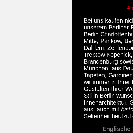
An
Bei uns kaufen nic
unserem Berliner 
Berlin Charlottenb
Mitte, Pankow, Berl
Dahlem, Zehlendor
Treptow Köpenick,
Brandenburg sowi
München, aus Deut
Tapeten, Gardinen 
wir immer in Ihrer
Gestalten Ihrer Wo
Stil in Berlin wün
Innenarchitektur
. 
aus, auch mit
hist
Seltenheit heutzut
Englische 